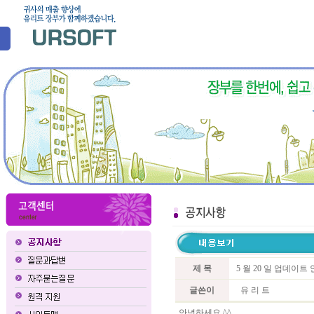
제 목
5 월 20 일 업데이트
글쓴이
유 리 트
안녕하세요 ^^