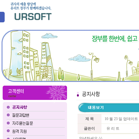
제 목
10 월 23 일 업데이
글쓴이
유 리 트
안녕하세요 ^^