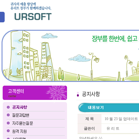
제 목
10 월 23 일 업데이
글쓴이
유 리 트
안녕하세요 ^^