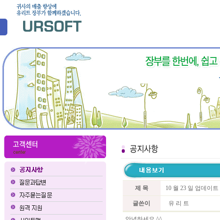
제 목
10 월 23 일 업데이
글쓴이
유 리 트
안녕하세요 ^^