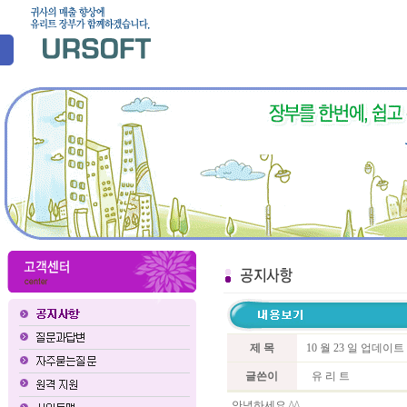
제 목
10 월 23 일 업데이
글쓴이
유 리 트
안녕하세요 ^^