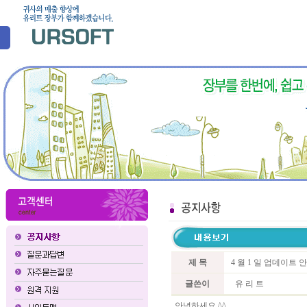
제 목
4 월 1 일 업데이트 
글쓴이
유 리 트
안녕하세요 ^^