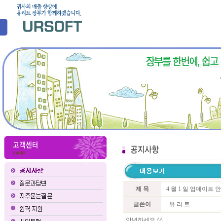
제 목
4 월 1 일 업데이트 
글쓴이
유 리 트
안녕하세요 ^^