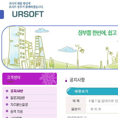
제 목
4 월 1 일 업데이트 
글쓴이
유 리 트
안녕하세요 ^^