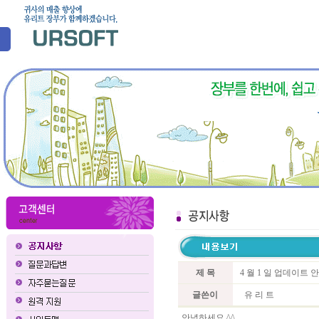
제 목
4 월 1 일 업데이트 
글쓴이
유 리 트
안녕하세요 ^^