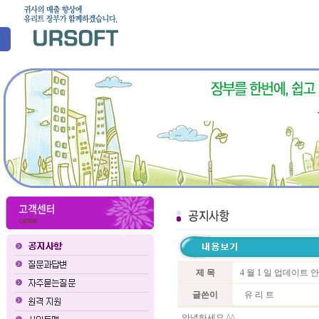
제 목
4 월 1 일 업데이트 
글쓴이
유 리 트
안녕하세요 ^^