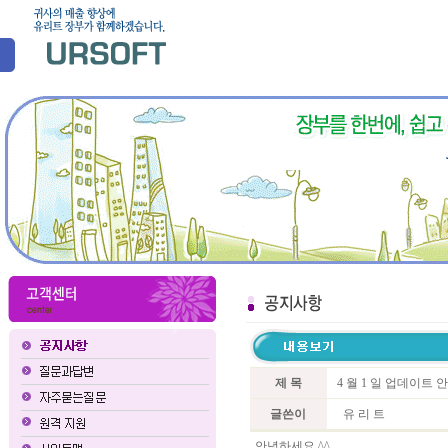
제 목
4 월 1 일 업데이트 
글쓴이
유 리 트
안녕하세요 ^^