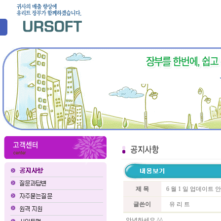
제 목
6 월 1 일 업데이트 
글쓴이
유 리 트
안녕하세요 ^^