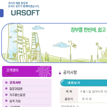
제 목
6 월 1 일 업데이트 
글쓴이
유 리 트
안녕하세요 ^^