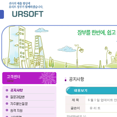
제 목
6 월 1 일 업데이트 
글쓴이
유 리 트
안녕하세요 ^^