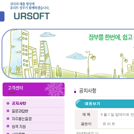
제 목
6 월 1 일 업데이트 
글쓴이
유 리 트
안녕하세요 ^^