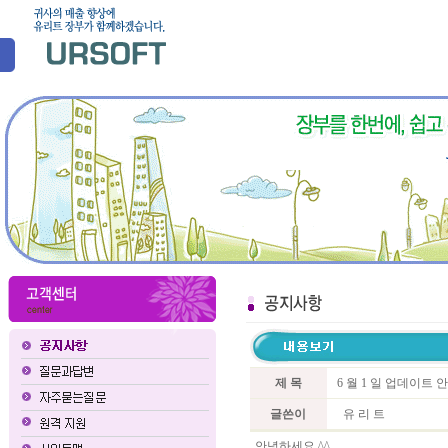
제 목
6 월 1 일 업데이트 
글쓴이
유 리 트
안녕하세요 ^^