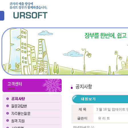
제 목
3 월 18 일 업데이트
글쓴이
유 리 트
안녕하세요 ^^