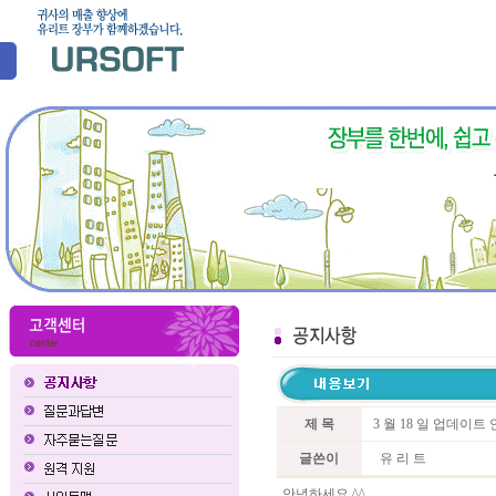
제 목
3 월 18 일 업데이트
글쓴이
유 리 트
안녕하세요 ^^