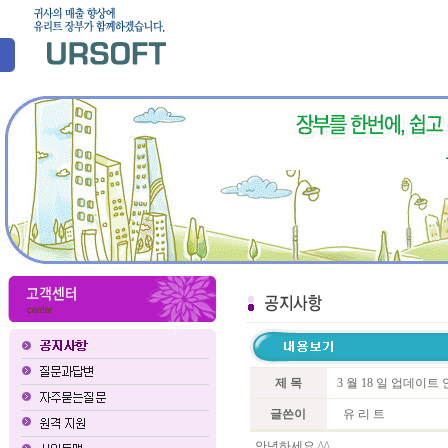
제 목
3 월 18 일 업데이트
글쓴이
유 리 트
안녕하세요 ^^