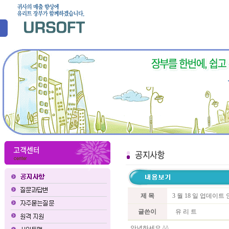
제 목
3 월 18 일 업데이트
글쓴이
유 리 트
안녕하세요 ^^