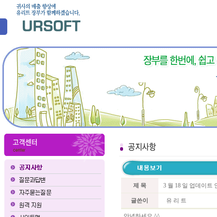
제 목
3 월 18 일 업데이트
글쓴이
유 리 트
안녕하세요 ^^