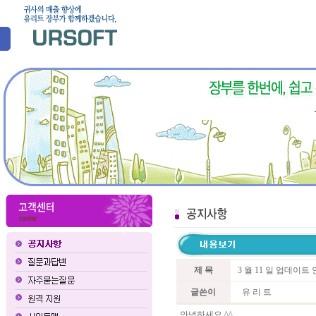
제 목
3 월 11 일 업데이
글쓴이
유 리 트
안녕하세요 ^^