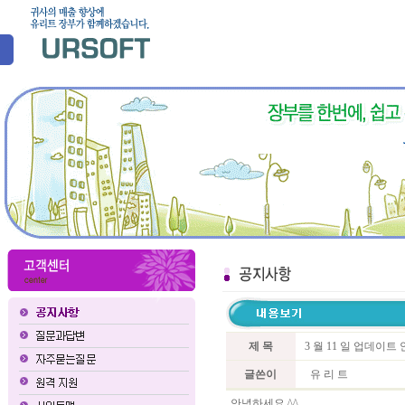
제 목
3 월 11 일 업데이
글쓴이
유 리 트
안녕하세요 ^^