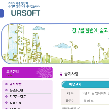
제 목
3 월 11 일 업데이
글쓴이
유 리 트
안녕하세요 ^^