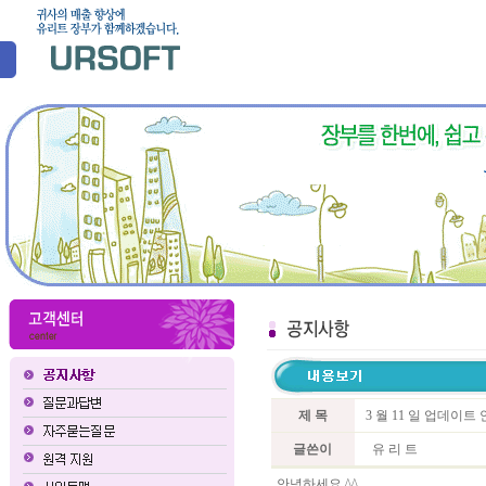
제 목
3 월 11 일 업데이
글쓴이
유 리 트
안녕하세요 ^^