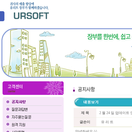
제 목
2 월 24 일 업데이트
글쓴이
유 리 트
안녕하세요 ^^