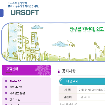
제 목
2 월 24 일 업데이트
글쓴이
유 리 트
안녕하세요 ^^