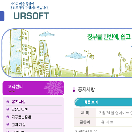
제 목
2 월 24 일 업데이트
글쓴이
유 리 트
안녕하세요 ^^