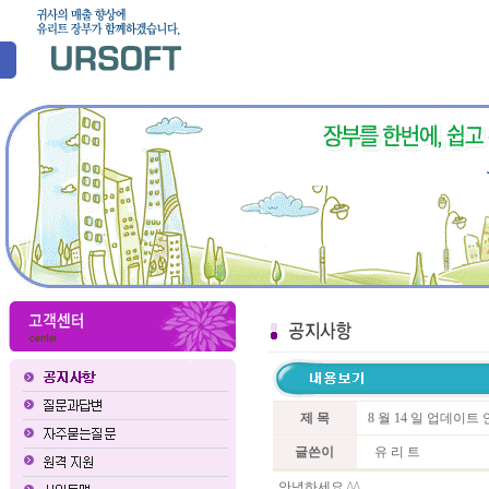
제 목
8 월 14 일 업데이
글쓴이
유 리 트
안녕하세요 ^^