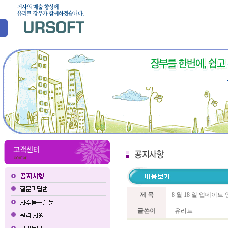
제 목
8 월 18 일 업데이
글쓴이
유리트